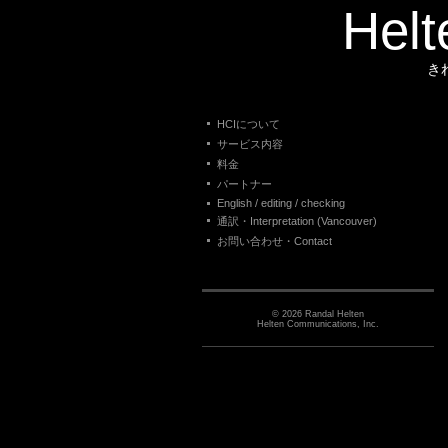
Helt
き
HCIについて
サービス内容
料金
パートナー
English / editing / checking
通訳・Interpretation (Vancouver)
お問い合わせ・Contact
© 2026 Randal Helten
Helten Communications, Inc.